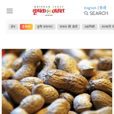
Skip
English
|
हिन्दी
to
Search
content
होम
ई-पेपर
कृषि समाचार
फसल की खेती
उद्यानिकी
सरकारी य