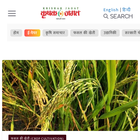
Skip
English
|
हिन्दी
to
Search
content
होम
ई-पेपर
कृषि समाचार
फसल की खेती
उद्यानिकी
सरकारी य
फसल की खेती (CROP CULTIVATION)