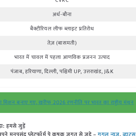
CVRC
अर्ध-बौना
बैक्टीरियल लीफ ब्लाइट प्रतिरोध
तेज़ (बासमती)
भारत में चावल में पहला आणविक प्रजनन उत्पाद
पंजाब, हरियाणा, दिल्ली, पश्चिमी UP, उत्तराखंड, J&K
िशन बनाए गए, खरीफ 2026 रणनीति पर भारत का राष्ट्रीय मंथन
हमसे जुड़ें
 मनपसंद प्लेटफॉर्म पे कृषक जगत से जुड़े –
गूगल न्यूज़
,
व्हाट्