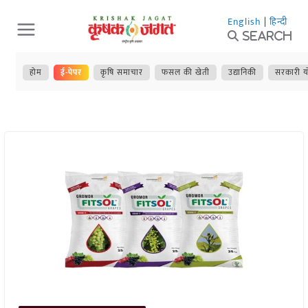
Skip
English
|
हिन्दी
to
Search
content
होम
ई-पेपर
कृषि समाचार
फसल की खेती
उद्यानिकी
सरकारी य