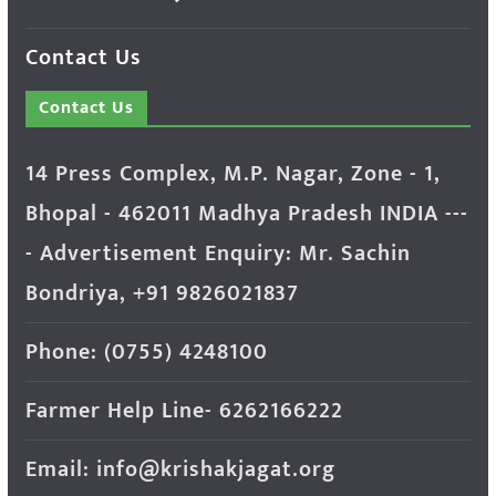
Contact Us
Contact Us
14 Press Complex, M.P. Nagar, Zone - 1,
Bhopal - 462011 Madhya Pradesh INDIA ---
- Advertisement Enquiry: Mr. Sachin
Bondriya, +91 9826021837
Phone: (0755) 4248100
Farmer Help Line- 6262166222
Email: info@krishakjagat.org