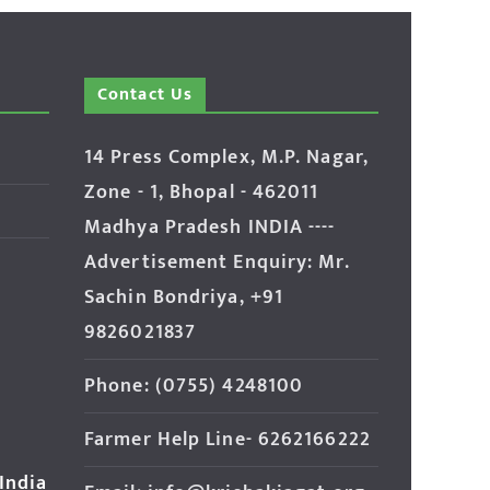
Contact Us
14 Press Complex, M.P. Nagar,
Zone - 1, Bhopal - 462011
Madhya Pradesh INDIA ----
Advertisement Enquiry: Mr.
Sachin Bondriya, +91
9826021837
Phone: (0755) 4248100
Farmer Help Line- 6262166222
 India