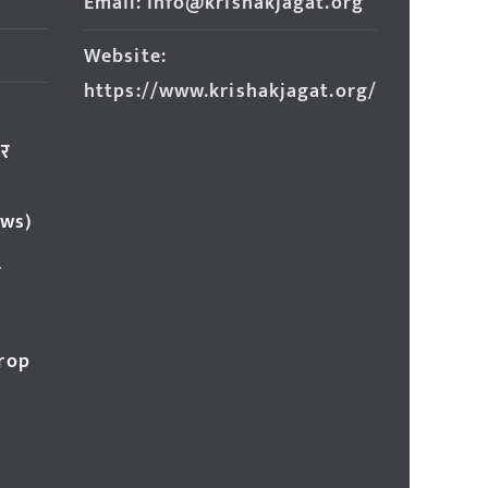
Email: info@krishakjagat.org
Website:
https://www.krishakjagat.org/
ार
ews)
र
Crop