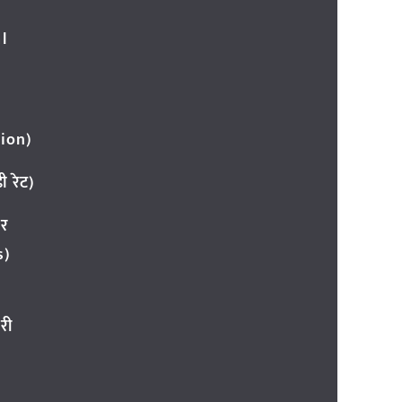
l
ion)
 रेट)
ार
s)
री