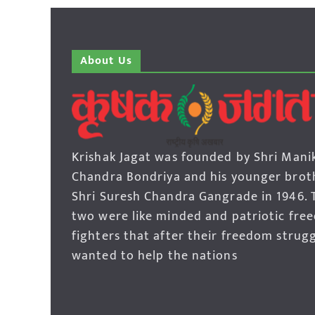
About Us
Krishak Jagat was founded by Shri Mani
Chandra Bondriya and his younger brot
Shri Suresh Chandra Gangrade in 1946. 
two were like minded and patriotic fre
fighters that after their freedom strug
wanted to help the nations