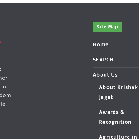
Site Map
Home
SEARCH
k
About Us
her
The
About Krishak
edom
Jagat
gle
Awards &
Recognition
Agriculture in