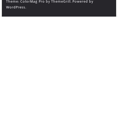
Theme:
ColorMag Pro
by ThemeGrill. Powered by
WordPress
.