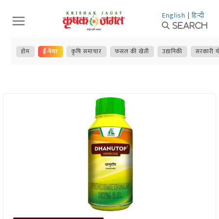
Skip
English
|
हिन्दी
to
Search
content
होम
ई-पेपर
कृषि समाचार
फसल की खेती
उद्यानिकी
सरकारी य