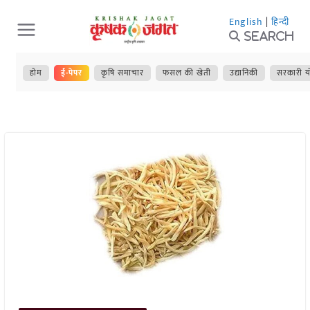
Skip
English
|
हिन्दी
to
Search
content
होम
ई-पेपर
कृषि समाचार
फसल की खेती
उद्यानिकी
सरकारी य