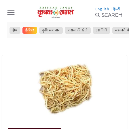
Skip
English
|
हिन्दी
to
Search
content
होम
ई-पेपर
कृषि समाचार
फसल की खेती
उद्यानिकी
सरकारी य