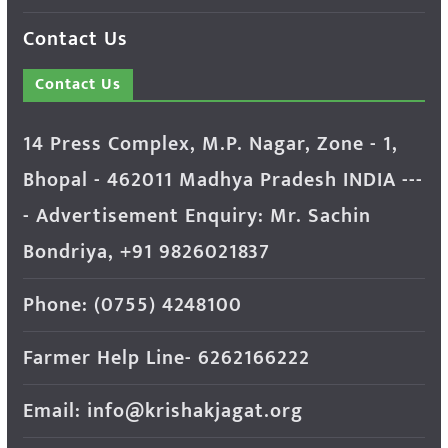
Contact Us
Contact Us
14 Press Complex, M.P. Nagar, Zone - 1,
Bhopal - 462011 Madhya Pradesh INDIA ---
- Advertisement Enquiry: Mr. Sachin
Bondriya, +91 9826021837
Phone: (0755) 4248100
Farmer Help Line- 6262166222
Email: info@krishakjagat.org