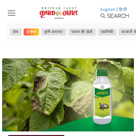
Skip
English
|
हिन्दी
to
Search
content
होम
ई-पेपर
कृषि समाचार
फसल की खेती
उद्यानिकी
सरकारी य