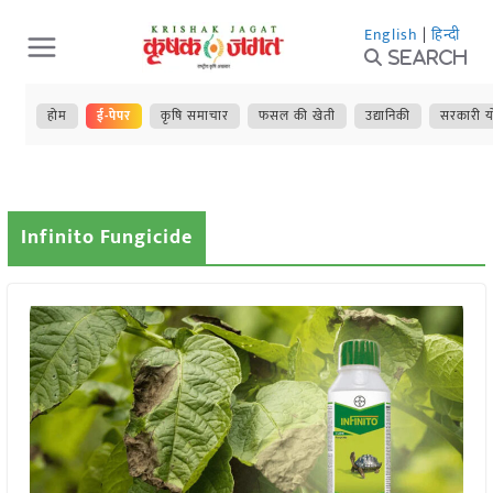
Skip
English
|
हिन्दी
to
Search
content
होम
ई-पेपर
कृषि समाचार
फसल की खेती
उद्यानिकी
सरकारी य
Infinito Fungicide