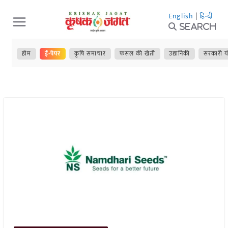
Skip
English
|
हिन्दी
to
Search
content
होम
ई-पेपर
कृषि समाचार
फसल की खेती
उद्यानिकी
सरकारी य