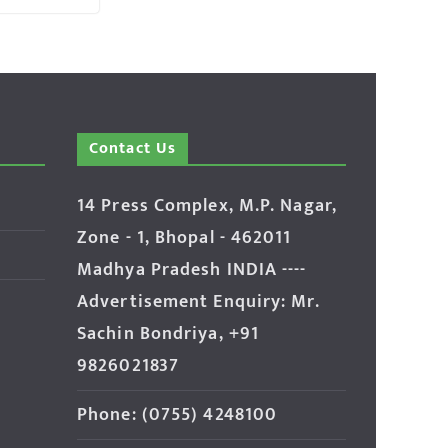
Contact Us
14 Press Complex, M.P. Nagar,
Zone - 1, Bhopal - 462011
Madhya Pradesh INDIA ----
Advertisement Enquiry: Mr.
Sachin Bondriya, +91
9826021837
Phone: (0755) 4248100