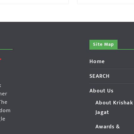
Site Map
Home
SEARCH
k
About Us
her
The
About Krishak
edom
Jagat
gle
Awards &