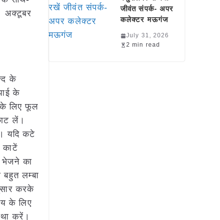
जीवंत संपर्क- अपर
। अक्टूबर
कलेक्टर मऊगंज
July 31, 2026
2 min read
्द के
पाई के
के लिए फूल
ाट लें।
ं। यदि कटे
काटें
 भेजने का
 बहुत लम्बा
नुसार करके
मय के लिए
्था करें।