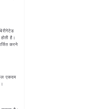
ेरीगेटेड
क होती है।
अर्जित करने
व फूल एकदम
ि।