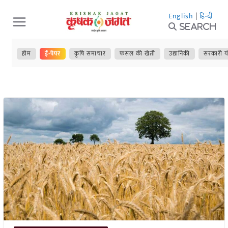
Skip
English
|
हिन्दी
to
Search
content
होम
ई-पेपर
कृषि समाचार
फसल की खेती
उद्यानिकी
सरकारी य