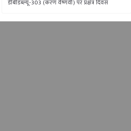
डीबीडब्ल्यू-303 (करण वैष्णवी) पर प्रक्षेत्र दिवस