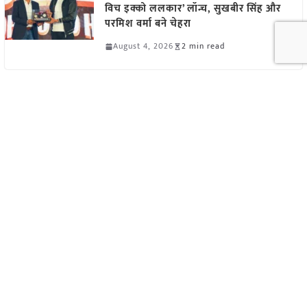
विच इक्को ललकार’ लॉन्च, सुखबीर सिंह और
परमिश वर्मा बने चेहरा
August 4, 2026
2 min read
कृषि यंत्रों पर सब्सिडी चाहिए? आवेदन की
आखिरी तारीख 4 अगस्त, जल्द करें अप्लाई
August 4, 2026
1 min read
View All
पशुपालन
10 साल में 70% बढ़ा देश का दूध उत्पादन,
राज्यसभा में ललन सिंह ने गिनाईं पशुपालन क्षेत्र
की उपलब्धियां
August 7, 2026
5 min read