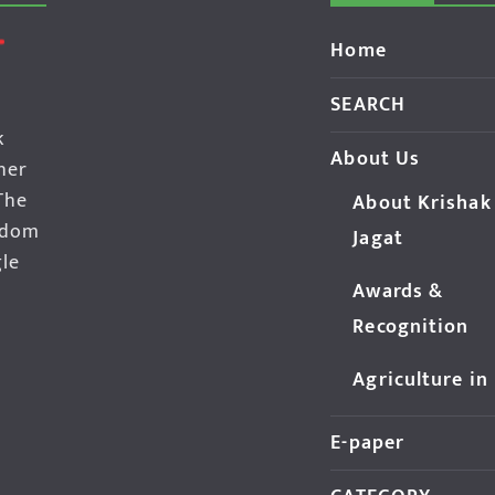
Home
SEARCH
k
About Us
her
The
About Krishak
edom
Jagat
gle
Awards &
Recognition
Agriculture in
E-paper