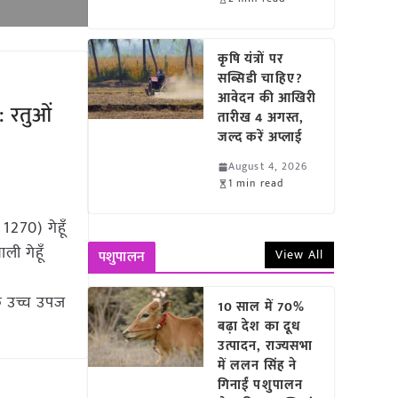
कृषि यंत्रों पर
सब्सिडी चाहिए?
आवेदन की आखिरी
: रतुओं
तारीख 4 अगस्त,
जल्द करें अप्लाई
August 4, 2026
1 min read
1270) गेहूँ
ली गेहूँ
View All
पशुपालन
क उच्च उपज
10 साल में 70%
बढ़ा देश का दूध
उत्पादन, राज्यसभा
में ललन सिंह ने
गिनाईं पशुपालन