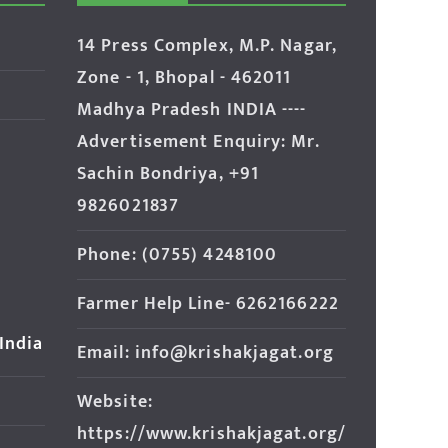
14 Press Complex, M.P. Nagar,
Zone - 1, Bhopal - 462011
Madhya Pradesh INDIA ----
Advertisement Enquiry: Mr.
Sachin Bondriya, +91
9826021837
Phone: (0755) 4248100
Farmer Help Line- 6262166222
 India
Email: info@krishakjagat.org
Website:
https://www.krishakjagat.org/