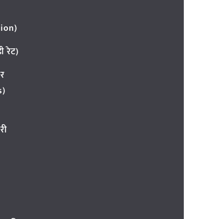
ion)
 रेट)
ार
s)
री