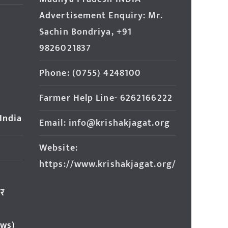
Advertisement Enquiry: Mr.
Sachin Bondriya, +91
9826021837
Phone: (0755) 4248100
Farmer Help Line- 6262166222
 India
Email: info@krishakjagat.org
Website:
https://www.krishakjagat.org/
ार
ews)