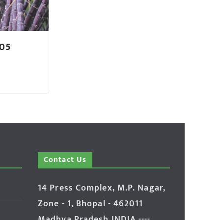
005
Contact Us
14 Press Complex, M.P. Nagar,
Zone - 1, Bhopal - 462011
Madhya Pradesh INDIA ----