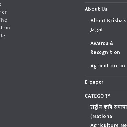
k
About Us
her
The
About Krishak
edom
Jagat
gle
Awards &
Recognition
Agriculture in
E-paper
CATEGORY
राष्ट्रीय कृषि समाच
(National
Agriculture N