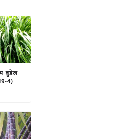
म बुडेल
19-4)