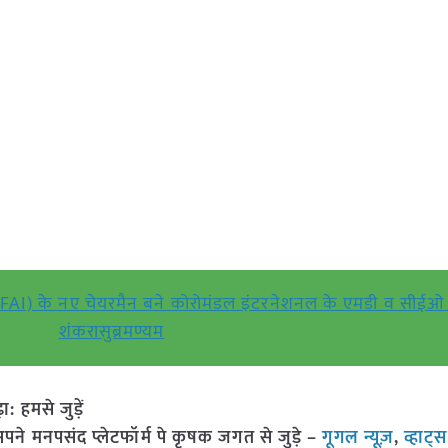
(FAI) के नए चेयरमैन बने कोरोमंडल इंटरनेशनल के एमडी व सीईओ
शंकरासुब्रमण्यम
हमसे जुड़ें
 मनपसंद प्लेटफॉर्म पे कृषक जगत से जुड़े –
गूगल न्यूज़
,
व्हाट्