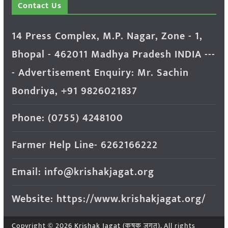
Contact Us
14 Press Complex, M.P. Nagar, Zone - 1,
Bhopal - 462011 Madhya Pradesh INDIA ---
- Advertisement Enquiry: Mr. Sachin
Bondriya, +91 9826021837
Phone: (0755) 4248100
Farmer Help Line- 6262166222
Email: info@krishakjagat.org
Website: https://www.krishakjagat.org/
Copyright © 2026
Krishak Jagat (कृषक जगत)
. All rights