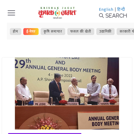
Skip
English
|
हिन्दी
to
Search
content
होम
ई-पेपर
कृषि समाचार
फसल की खेती
उद्यानिकी
सरकारी य