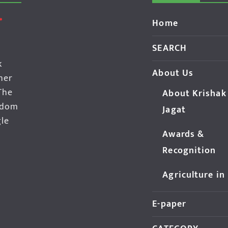
Home
SEARCH
k
About Us
her
The
About Krishak
edom
Jagat
gle
Awards &
Recognition
Agriculture in
E-paper