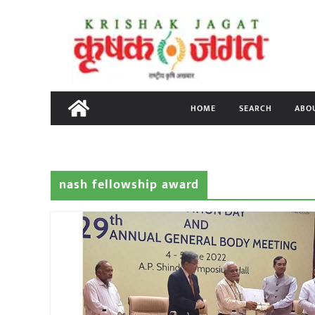
Skip
to
content
HOME
SEARCH
ABO
nash fellowship award