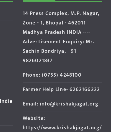
14 Press Complex, M.P. Nagar,
Zone - 1, Bhopal - 462011
Madhya Pradesh INDIA ----
Advertisement Enquiry: Mr.
Sachin Bondriya, +91
9826021837
Phone: (0755) 4248100
Farmer Help Line- 6262166222
 India
Email: info@krishakjagat.org
Website:
https://www.krishakjagat.org/