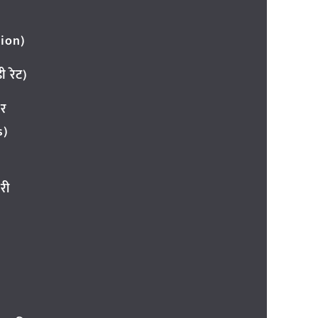
ion)
 रेट)
ार
s)
री