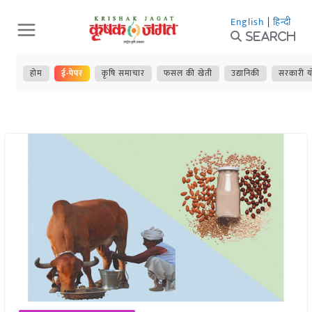
Skip
English
|
हिन्दी
to
Search
content
होम
ई-पेपर
कृषि समाचार
फसल की खेती
उद्यानिकी
सरकारी य