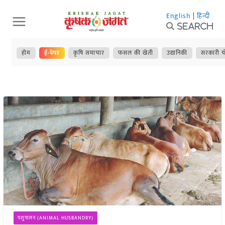
Skip
English
|
हिन्दी
to
Search
content
होम
ई-पेपर
कृषि समाचार
फसल की खेती
उद्यानिकी
सरकारी य
पशुपालन (ANIMAL HUSBANDRY)