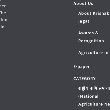
About Us
her
The
About Krishak
edom
Jagat
gle
Awards &
Recognition
Agriculture in
E-paper
CATEGORY
राष्ट्रीय कृषि समाच
(National
Agriculture N