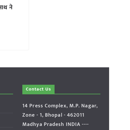
ाथ ने
Contact Us
14 Press Complex, M.P. Nagar,
Zone - 1, Bhopal - 462011
Madhya Pradesh INDIA ----