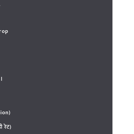
र
Crop
l
ion)
 रेट)