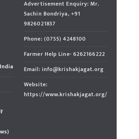
Advertisement Enquiry: Mr.
Sachin Bondriya, +91
9826021837
Phone: (0755) 4248100
Farmer Help Line- 6262166222
 India
Email: info@krishakjagat.org
Website:
https://www.krishakjagat.org/
ार
ews)