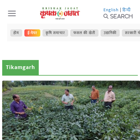
Skip
English
|
हिन्दी
to
Search
content
होम
ई-पेपर
कृषि समाचार
फसल की खेती
उद्यानिकी
सरकारी य
Tikamgarh