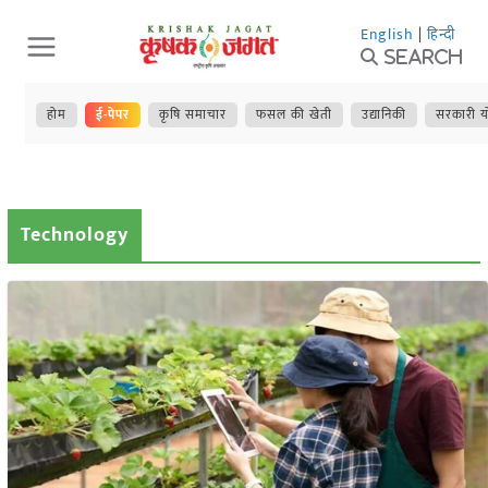
Skip
English
|
हिन्दी
to
Search
content
होम
ई-पेपर
कृषि समाचार
फसल की खेती
उद्यानिकी
सरकारी य
Technology