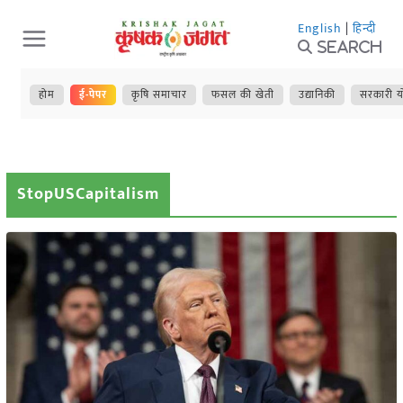
Skip
English
|
हिन्दी
to
Search
content
होम
ई-पेपर
कृषि समाचार
फसल की खेती
उद्यानिकी
सरकारी य
StopUSCapitalism