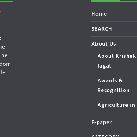
Home
SEARCH
k
About Us
her
The
About Krishak
edom
Jagat
gle
Awards &
Recognition
Agriculture in
E-paper