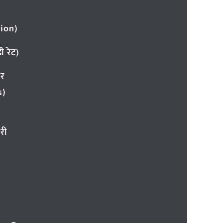
ion)
 रेट)
ार
s)
री