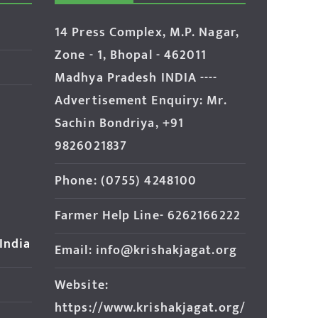
14 Press Complex, M.P. Nagar,
Zone - 1, Bhopal - 462011
Madhya Pradesh INDIA ----
Advertisement Enquiry: Mr.
Sachin Bondriya, +91
9826021837
Phone: (0755) 4248100
Farmer Help Line- 6262166222
 India
Email: info@krishakjagat.org
Website:
https://www.krishakjagat.org/