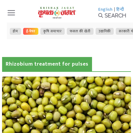
Skip
English
|
हिन्दी
to
Search
content
होम
ई-पेपर
कृषि समाचार
फसल की खेती
उद्यानिकी
सरकारी य
Rhizobium treatment for pulses