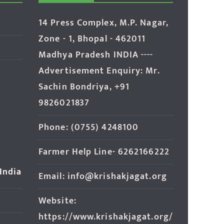
14 Press Complex, M.P. Nagar,
Zone - 1, Bhopal - 462011
Madhya Pradesh INDIA ----
Advertisement Enquiry: Mr.
Sachin Bondriya, +91
9826021837
Phone: (0755) 4248100
Farmer Help Line- 6262166222
 India
Email: info@krishakjagat.org
Website:
https://www.krishakjagat.org/