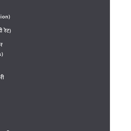
ion)
 रेट)
ार
s)
री