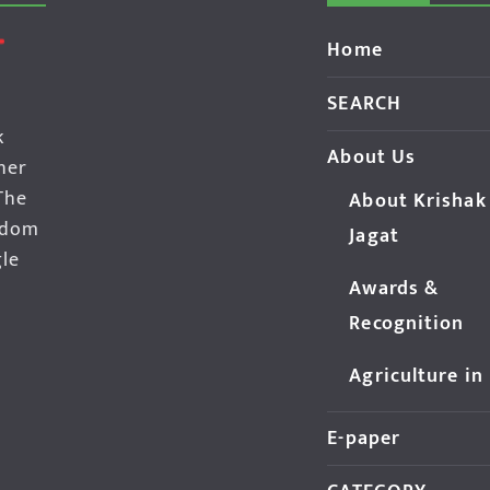
Home
SEARCH
k
About Us
her
The
About Krishak
edom
Jagat
gle
Awards &
Recognition
Agriculture in
E-paper