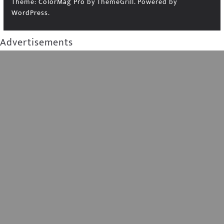
Theme:
ColorMag Pro
by ThemeGrill. Powered by
WordPress
.
Advertisements