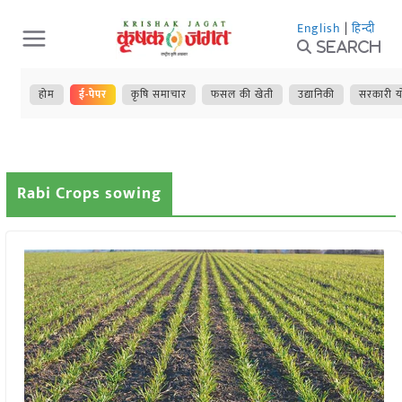
Skip
English
|
हिन्दी
to
Search
content
होम
ई-पेपर
कृषि समाचार
फसल की खेती
उद्यानिकी
सरकारी य
Rabi Crops sowing