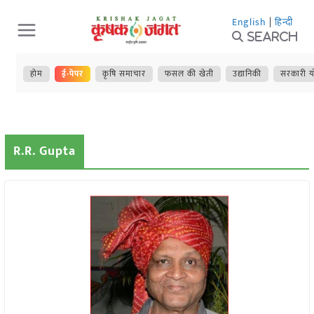
Skip
English
|
हिन्दी
to
Search
content
होम
ई-पेपर
कृषि समाचार
फसल की खेती
उद्यानिकी
सरकारी य
R.R. Gupta