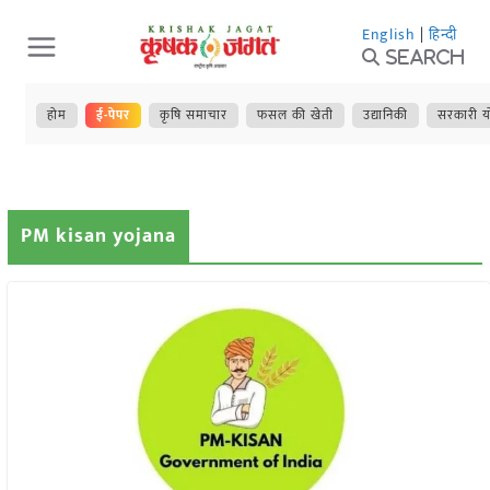
Skip
English
|
हिन्दी
to
Search
content
होम
ई-पेपर
कृषि समाचार
फसल की खेती
उद्यानिकी
सरकारी य
PM kisan yojana