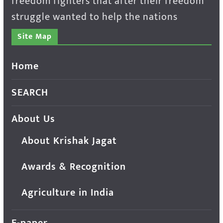
freedom fighters that after their freedom
struggle wanted to help the nations
Site Map
Home
SEARCH
About Us
About Krishak Jagat
Awards & Recognition
Agriculture in India