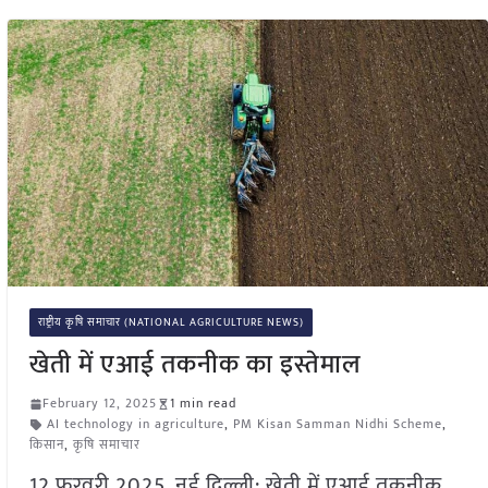
राष्ट्रीय कृषि समाचार (NATIONAL AGRICULTURE NEWS)
खेती में एआई तकनीक का इस्तेमाल
February 12, 2025
1 min read
AI technology in agriculture
,
PM Kisan Samman Nidhi Scheme
,
किसान
,
कृषि समाचार
12 फ़रवरी 2025, नई दिल्ली: खेती में एआई तकनीक