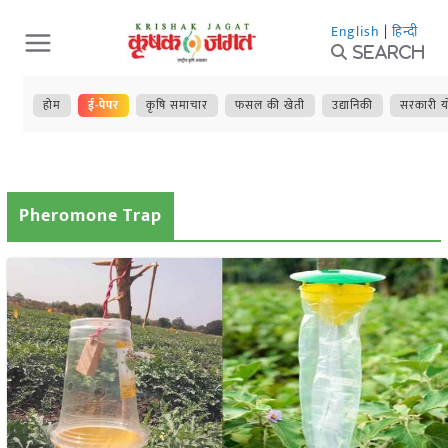
Skip
English
|
हिन्दी
to
Search
content
होम
ई-पेपर
कृषि समाचार
फसल की खेती
उद्यानिकी
सरकारी य
Pheromone Trap