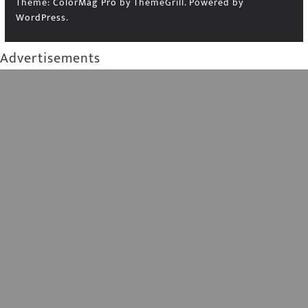
Theme:
ColorMag Pro
by ThemeGrill. Powered by
WordPress
.
Advertisements