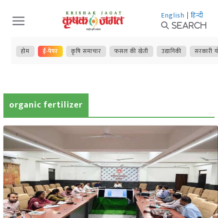
Skip
English
|
हिन्दी
to
Search
content
होम
ई-पेपर
कृषि समाचार
फसल की खेती
उद्यानिकी
सरकारी य
organic fertilizer