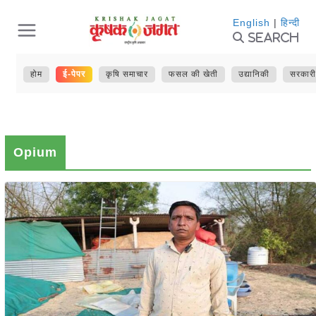
Skip
English
|
हिन्दी
Search
to
content
होम
ई-पेपर
कृषि समाचार
फसल की खेती
उद्यानिकी
सरकारी
Opium