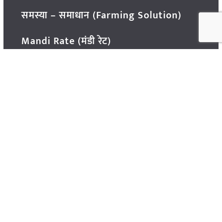
समस्या – समाधान (Farming Solution)
Mandi Rate (मंडी रेट)
कृषि कंपनी समाचार (Industry News)
Government Schemes (सरकारी योजनाएं)
एग्रीकल्चर मशीन (Agriculture Machinery)
किसानों की सफलता की कहानी (Farmer
Success Story)
Reliance Foundation (रिलायंस फाउंडेशन)
संपादकीय (Editorial)