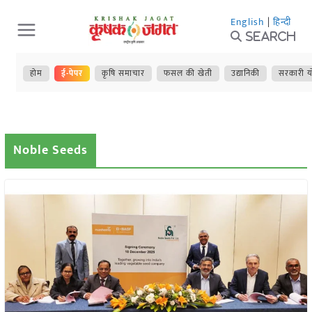
Skip
English
|
हिन्दी
to
Search
content
होम
ई-पेपर
कृषि समाचार
फसल की खेती
उद्यानिकी
सरकारी य
Noble Seeds