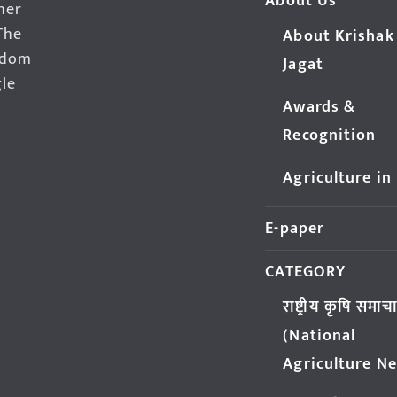
About Us
her
The
About Krishak
edom
Jagat
gle
Awards &
Recognition
Agriculture in
E-paper
CATEGORY
राष्ट्रीय कृषि समाच
(National
Agriculture N