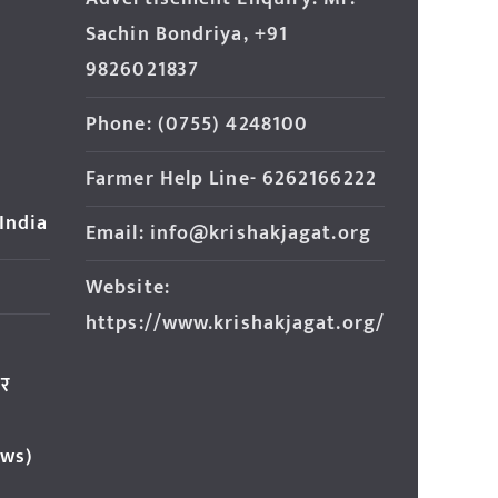
Sachin Bondriya, +91
9826021837
Phone: (0755) 4248100
Farmer Help Line- 6262166222
 India
Email: info@krishakjagat.org
Website:
https://www.krishakjagat.org/
ार
ews)