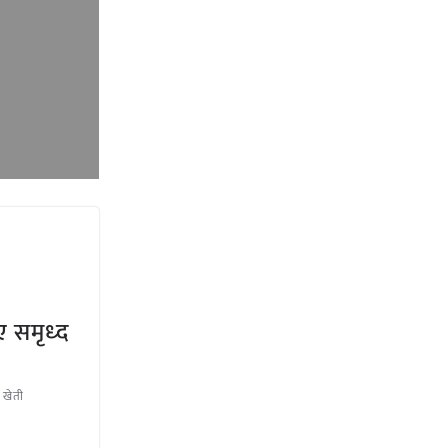
ए समृध्द
 खेती