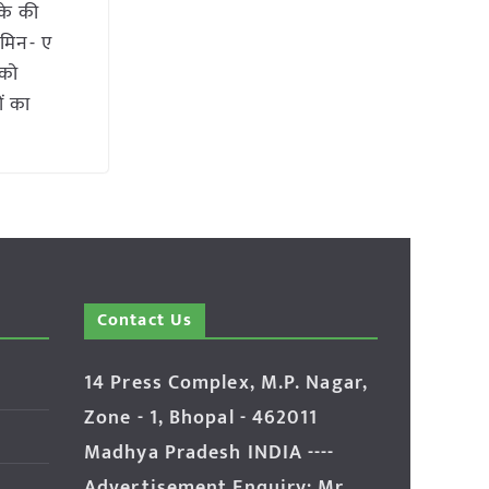
के की
ामिन- ए
 को
ों का
Contact Us
14 Press Complex, M.P. Nagar,
Zone - 1, Bhopal - 462011
Madhya Pradesh INDIA ----
Advertisement Enquiry: Mr.