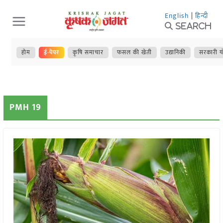
Skip
English
|
हिन्दी
to
Search
content
होम
ई-पेपर
कृषि समाचार
फसल की खेती
उद्यानिकी
सरकारी य
PMH 19