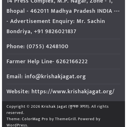
14 Press Complex, M.P. Nagar, Zone - 1,
Bhopal - 462011 Madhya Pradesh INDIA ---
- Advertisement Enquiry: Mr. Sachin
Bondriya, +91 9826021837
Phone: (0755) 4248100
Farmer Help Line- 6262166222
Email: info@krishakjagat.org
Website: https://www.krishakjagat.org/
Copyright © 2026
Krishak Jagat (कृषक जगत)
. All rights
reserved.
Theme:
ColorMag Pro
by ThemeGrill. Powered by
WordPress
.