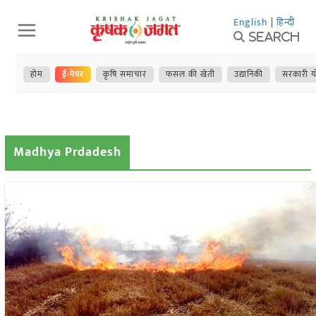
Skip
English
|
हिन्दी
to
Search
content
होम
ई-पेपर
कृषि समाचार
फसल की खेती
उद्यानिकी
सरकारी य
Madhya Prdadesh