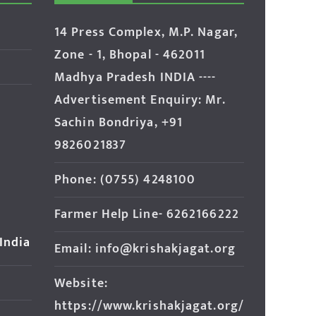
14 Press Complex, M.P. Nagar,
Zone - 1, Bhopal - 462011
Madhya Pradesh INDIA ----
Advertisement Enquiry: Mr.
Sachin Bondriya, +91
9826021837
Phone: (0755) 4248100
Farmer Help Line- 6262166222
 India
Email: info@krishakjagat.org
Website:
https://www.krishakjagat.org/