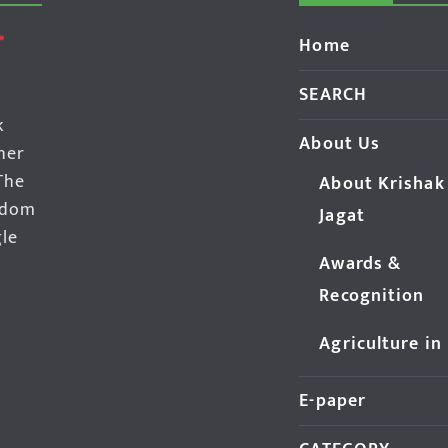
Home
SEARCH
k
About Us
her
The
About Krishak
edom
Jagat
gle
Awards &
Recognition
Agriculture in
E-paper