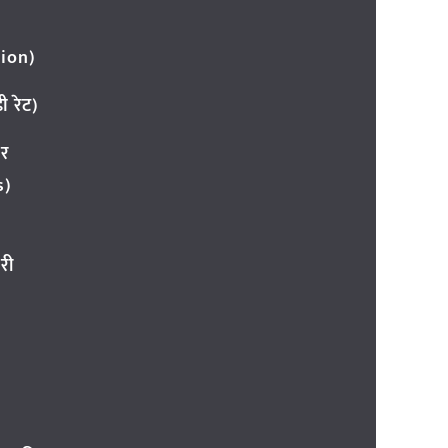
ion)
 रेट)
ार
s)
री