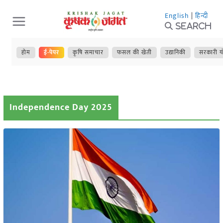
Skip
English
|
हिन्दी
to
Search
content
होम
ई-पेपर
कृषि समाचार
फसल की खेती
उद्यानिकी
सरकारी य
Independence Day 2025