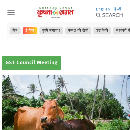
Skip
English
|
हिन्दी
to
Search
content
होम
ई-पेपर
कृषि समाचार
फसल की खेती
उद्यानिकी
सरकारी य
GST Council Meeting