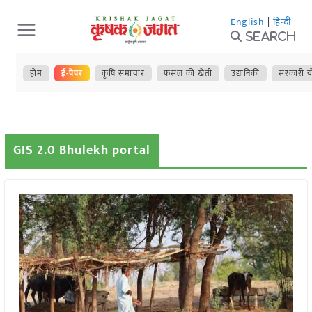
Skip
English
|
हिन्दी
to
Search
content
होम
ई-पेपर
कृषि समाचार
फसल की खेती
उद्यानिकी
सरकारी य
GIS 2.0 Bhulekh portal