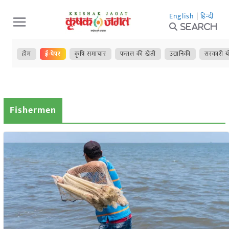
Skip
English
|
हिन्दी
to
Search
content
होम
ई-पेपर
कृषि समाचार
फसल की खेती
उद्यानिकी
सरकारी य
Fishermen