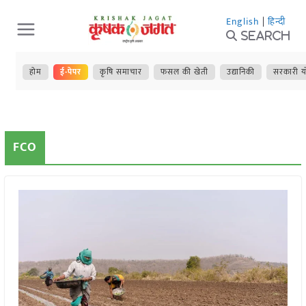
Skip
English
|
हिन्दी
to
Search
content
होम
ई-पेपर
कृषि समाचार
फसल की खेती
उद्यानिकी
सरकारी य
FCO