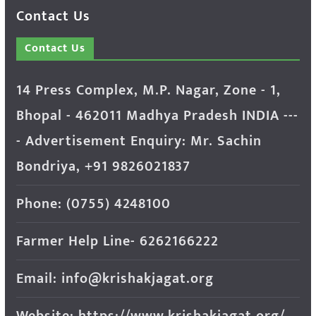
Contact Us
Contact Us
14 Press Complex, M.P. Nagar, Zone - 1,
Bhopal - 462011 Madhya Pradesh INDIA ---
- Advertisement Enquiry: Mr. Sachin
Bondriya, +91 9826021837
Phone: (0755) 4248100
Farmer Help Line- 6262166222
Email: info@krishakjagat.org