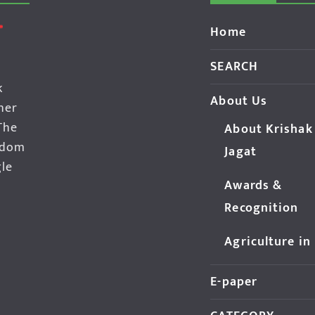
Home
SEARCH
k
About Us
her
The
About Krishak
edom
Jagat
gle
Awards &
Recognition
Agriculture in
E-paper