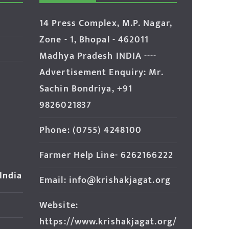
14 Press Complex, M.P. Nagar,
Zone - 1, Bhopal - 462011
Madhya Pradesh INDIA ----
Advertisement Enquiry: Mr.
Sachin Bondriya, +91
9826021837
Phone: (0755) 4248100
Farmer Help Line- 6262166222
 India
Email: info@krishakjagat.org
Website:
https://www.krishakjagat.org/