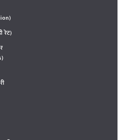
ion)
 रेट)
ार
s)
री