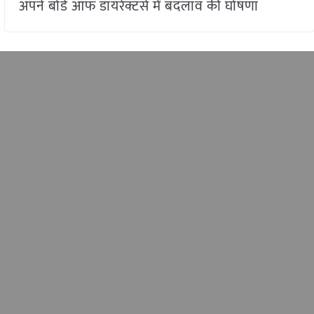
अपने बोर्ड ऑफ डायरेक्टर्स में बदलाव की घोषणा