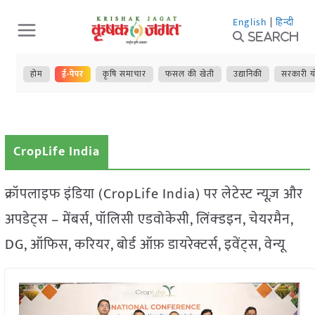
Skip
English
|
हिन्दी
to
Search
content
होम
ई-पेपर
कृषि समाचार
फसल की खेती
उद्यानिकी
सरकारी य
CropLife India
क्रॉपलाइफ इंडिया (CropLife India) पर लेटेस्ट न्यूज़ और
अपडेट्स – मेंबर्स, पॉलिसी एडवोकेसी, लिंक्डइन, चेयरमैन,
DG, ऑफिस, करियर, बोर्ड ऑफ़ डायरेक्टर्स, इवेंट्स, वेन्यू