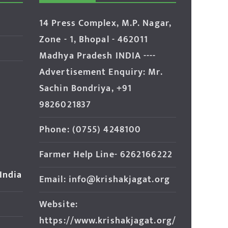
14 Press Complex, M.P. Nagar,
Zone - 1, Bhopal - 462011
Madhya Pradesh INDIA ----
Advertisement Enquiry: Mr.
Sachin Bondriya, +91
9826021837
Phone: (0755) 4248100
Farmer Help Line- 6262166222
 India
Email: info@krishakjagat.org
Website:
https://www.krishakjagat.org/