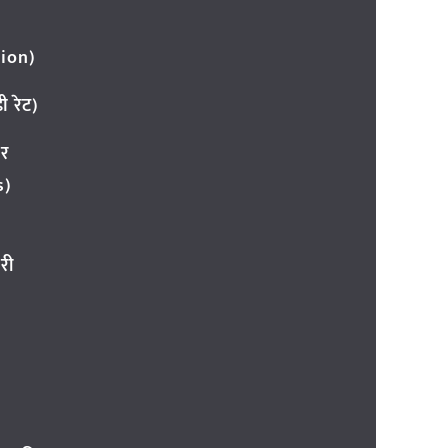
ion)
 रेट)
ार
s)
री