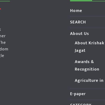
Home
SEARCH
k
About Us
her
The
About Krishak
edom
Jagat
gle
Awards &
Recognition
Agriculture in
E-paper