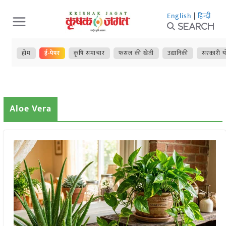
Skip
English
|
हिन्दी
to
Search
content
होम
ई-पेपर
कृषि समाचार
फसल की खेती
उद्यानिकी
सरकारी य
Aloe Vera